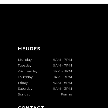
HEURES
Monday
9AM
-
7PM
Tuesday
9AM
-
7PM
Wednesday
9AM
-
8PM
Thursday
9AM
-
8PM
Friday
9AM
-
6PM
Saturday
9AM
-
3PM
Sunday
Fermé