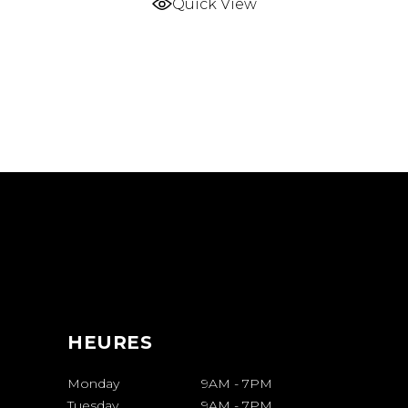
Quick View
HEURES
Monday
9AM
-
7PM
Tuesday
9AM
-
7PM