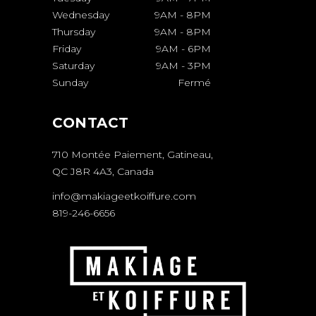
Wednesday
9AM
-
8PM
Thursday
9AM
-
8PM
Friday
9AM
-
6PM
Saturday
9AM
-
3PM
Sunday
Fermé
CONTACT
710 Montée Paiement, Gatineau,
QC J8R 4A3, Canada
info@makiageetkoiffure.com
819-246-6656