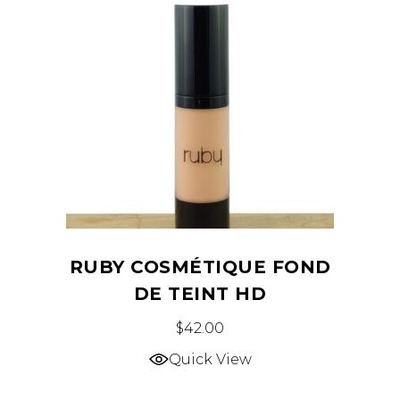
options
peuvent
être
choisies
sur
la
page
du
produit
RUBY COSMÉTIQUE FOND
DE TEINT HD
Ce
$
42.00
produit
Quick View
a
plusieurs