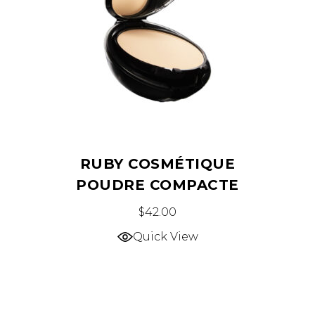
RUBY COSMÉTIQUE
POUDRE COMPACTE
Ce
$
42.00
produit
Quick View
a
plusieurs
variations.
Les