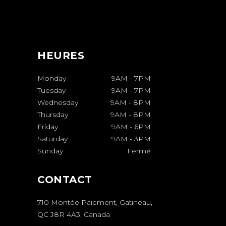
HEURES
Monday
9AM
-
7PM
Tuesday
9AM
-
7PM
Wednesday
9AM
-
8PM
Thursday
9AM
-
8PM
Friday
9AM
-
6PM
Saturday
9AM
-
3PM
Sunday
Fermé
CONTACT
710 Montée Paiement, Gatineau,
QC J8R 4A3, Canada