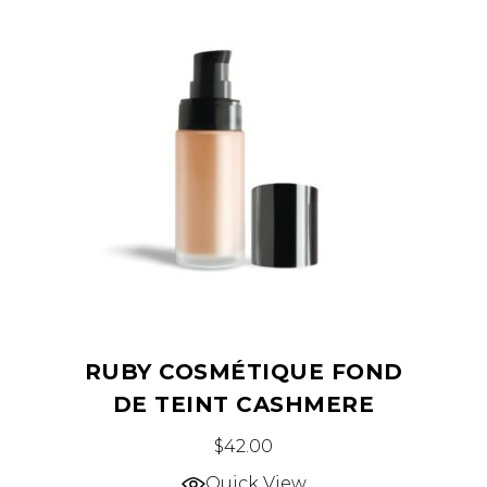
RUBY COSMÉTIQUE FOND
DE TEINT CASHMERE
Ce
$
42.00
produit
Quick View