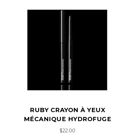
variations.
Les
options
peuvent
être
choisies
sur
la
page
du
produit
RUBY CRAYON À YEUX
MÉCANIQUE HYDROFUGE
$
22.00