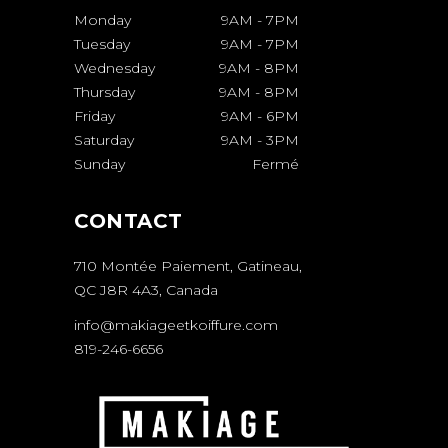
Monday
9AM
-
7PM
Tuesday
9AM
-
7PM
Wednesday
9AM
-
8PM
Thursday
9AM
-
8PM
Friday
9AM
-
6PM
Saturday
9AM
-
3PM
Sunday
Fermé
CONTACT
710 Montée Paiement, Gatineau,
QC J8R 4A3, Canada
info@makiageetkoiffure.com
819-246-6656