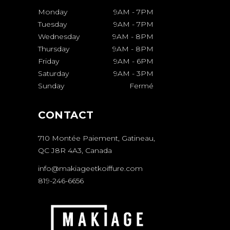
Monday
9AM
-
7PM
Tuesday
9AM
-
7PM
Wednesday
9AM
-
8PM
Thursday
9AM
-
8PM
Friday
9AM
-
6PM
Saturday
9AM
-
3PM
Sunday
Fermé
CONTACT
710 Montée Paiement, Gatineau,
QC J8R 4A3, Canada
info@makiageetkoiffure.com
819-246-6656