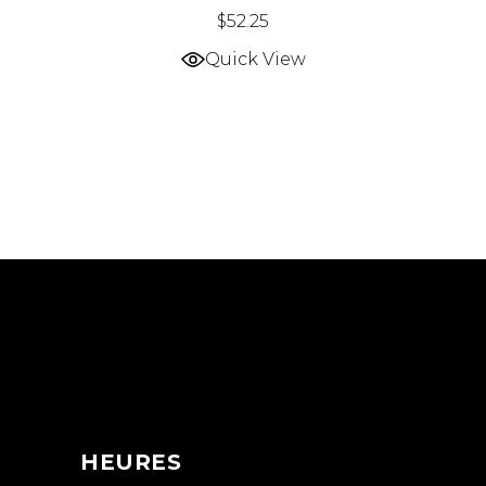
$
52.25
Quick View
HEURES