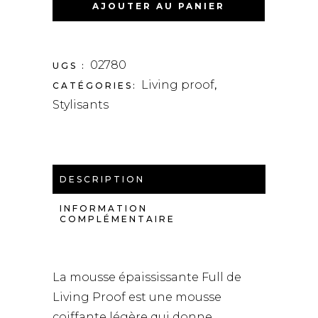
MOUSSE
AJOUTER AU PANIER
ÉPAISSISSANTE
QUANTITY
02780
UGS :
Living proof
CATÉGORIES:
,
Stylisants
DESCRIPTION
INFORMATION
COMPLÉMENTAIRE
La mousse épaississante Full de
Living Proof est une mousse
coiffante légère qui donne